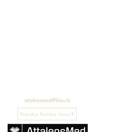
Horaires d'ouverture : Lu-Ve 08:00 -
12:00 / 14:00 - 18:00 , fermé Mardi
et Jeudi Après-midi
attalensmed@hin.ch
Prendre Rendez-Vous